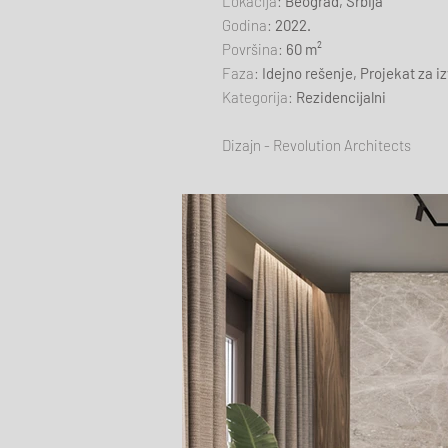
Lokacija:
Beograd, Srbija
Godina:
2022.
Površina:
60 m²
Faza:
Idejno rešenje, Projekat za i
Kategorija:
Rezidencijalni
Dizajn - Revolution Architects