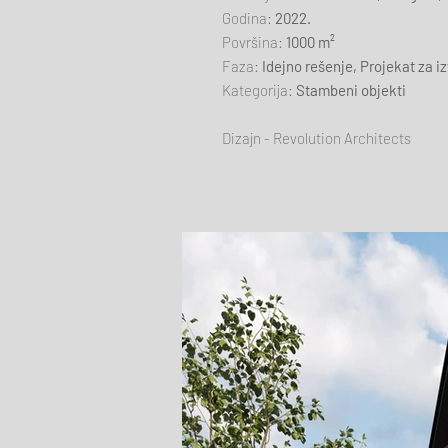
Godina:
2022.
Površina:
1000 m²
Faza:
Idejno rešenje, Projekat za i
Kategorija:
Stambeni objekti
Dizajn - Revolution Architects